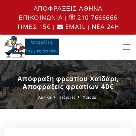
ΑΠΟΦΡΑΞΕΙΣ ΑΘΗΝΑ
ΕΠΙΚΟΙΝΩΝΙΑ
210 7666666
|
ΤΙΜΕΣ 15€
EMAIL
NEA 24H
|
|
Απόφραξη φρεατίου Χαϊδάρι,
Αποφράξεις φρεατίων 40€
Αρχική
Περιοχές
Χαϊδάρι