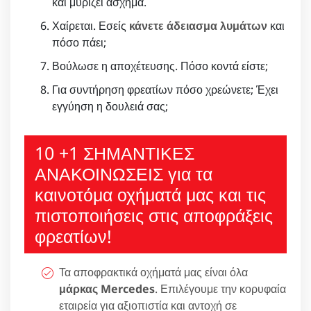
και μυρίζει άσχημα.
Χαίρεται. Εσείς
κάνετε άδειασμα λυμάτων
και
πόσο πάει;
Βούλωσε η αποχέτευσης. Πόσο κοντά είστε;
Για συντήρηση φρεατίων πόσο χρεώνετε; Έχει
εγγύηση η δουλειά σας;
10 +1 ΣΗΜΑΝΤΙΚΕΣ
ΑΝΑΚΟΙΝΩΣΕΙΣ για τα
καινοτόμα οχήματά μας και τις
πιστοποιήσεις στις αποφράξεις
φρεατίων!
Τα αποφρακτικά οχήματά μας είναι όλα
μάρκας Mercedes
. Επιλέγουμε την κορυφαία
εταιρεία για αξιοπιστία και αντοχή σε