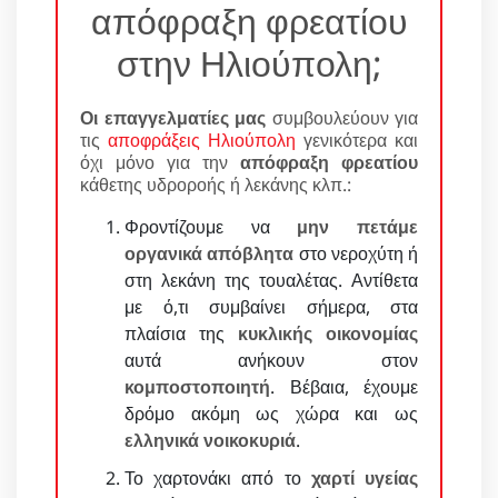
απόφραξη φρεατίου
στην Ηλιούπολη;
Οι επαγγελματίες μας
συμβουλεύουν για
τις
αποφράξεις Ηλιούπολη
γενικότερα και
όχι μόνο για την
απόφραξη φρεατίου
κάθετης υδροροής ή λεκάνης κλπ.:
Φροντίζουμε να
μην πετάμε
οργανικά απόβλητα
στο νεροχύτη ή
στη λεκάνη της τουαλέτας. Αντίθετα
με ό,τι συμβαίνει σήμερα, στα
πλαίσια της
κυκλικής οικονομίας
αυτά ανήκουν στον
κομποστοποιητή
. Βέβαια, έχουμε
δρόμο ακόμη ως χώρα και ως
ελληνικά νοικοκυριά
.
Το χαρτονάκι από το
χαρτί υγείας