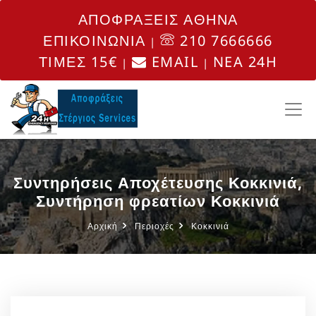
ΑΠΟΦΡΑΞΕΙΣ ΑΘΗΝΑ
ΕΠΙΚΟΙΝΩΝΙΑ
210 7666666
|
ΤΙΜΕΣ 15€
EMAIL
NEA 24H
|
|
Συντηρήσεις Αποχέτευσης Κοκκινιά,
Συντήρηση φρεατίων Κοκκινιά
Αρχική
Περιοχές
Κοκκινιά