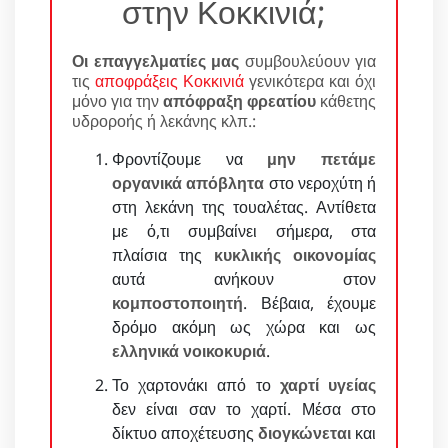
στην Κοκκινιά;
Οι επαγγελματίες μας
συμβουλεύουν για
τις
αποφράξεις Κοκκινιά
γενικότερα και όχι
μόνο για την
απόφραξη φρεατίου
κάθετης
υδροροής ή λεκάνης κλπ.:
Φροντίζουμε να
μην πετάμε
οργανικά απόβλητα
στο νεροχύτη ή
στη λεκάνη της τουαλέτας. Αντίθετα
με ό,τι συμβαίνει σήμερα, στα
πλαίσια της
κυκλικής οικονομίας
αυτά ανήκουν στον
κομποστοποιητή
. Βέβαια, έχουμε
δρόμο ακόμη ως χώρα και ως
ελληνικά νοικοκυριά
.
Το χαρτονάκι από το
χαρτί υγείας
δεν είναι σαν το χαρτί. Μέσα στο
δίκτυο αποχέτευσης
διογκώνεται
και