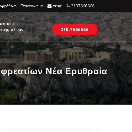
ποφράξεων
Επικοινωνία
|
email
2107666666
πηρεσίες
ποφράξεων
210.7666666
 φρεατίων Νέα Ερυθραία