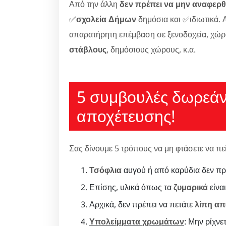
Από την άλλη
δεν πρέπει να μην αναφερθ
✅
σχολεία Δήμων
δημόσια και ✅ιδιωτικά. Α
απαρατήρητη επέμβαση σε ξενοδοχεία, χώ
στάβλους
, δημόσιους χώρους, κ.α.
5 συμβουλές δωρεάν
αποχέτευσης!
Σας δίνουμε 5 τρόπους να μη φτάσετε να πε
Τσόφλια
αυγού ή από καρύδια δεν προ
Επίσης, υλικά όπως τα
ζυμαρικά
είνα
Αρχικά, δεν πρέπει να πετάτε
λίπη α
Υπολείμματα χρωμάτων
: Μην ρίχνε