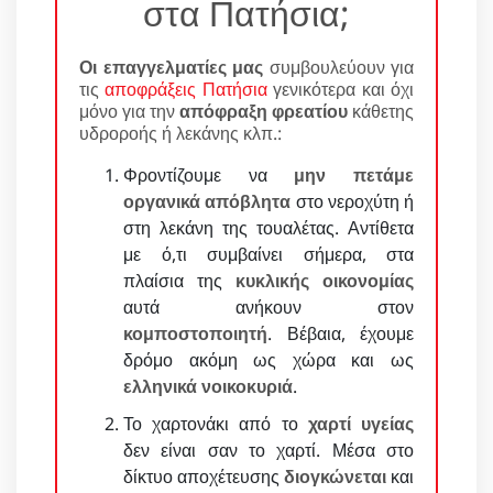
στα Πατήσια;
Οι επαγγελματίες μας
συμβουλεύουν για
τις
αποφράξεις Πατήσια
γενικότερα και όχι
μόνο για την
απόφραξη φρεατίου
κάθετης
υδροροής ή λεκάνης κλπ.:
Φροντίζουμε να
μην πετάμε
οργανικά απόβλητα
στο νεροχύτη ή
στη λεκάνη της τουαλέτας. Αντίθετα
με ό,τι συμβαίνει σήμερα, στα
πλαίσια της
κυκλικής οικονομίας
αυτά ανήκουν στον
κομποστοποιητή
. Βέβαια, έχουμε
δρόμο ακόμη ως χώρα και ως
ελληνικά νοικοκυριά
.
Το χαρτονάκι από το
χαρτί υγείας
δεν είναι σαν το χαρτί. Μέσα στο
δίκτυο αποχέτευσης
διογκώνεται
και